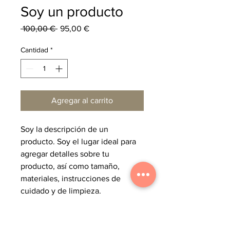
Soy un producto
Precio
Precio
 100,00 € 
95,00 €
de
oferta
Cantidad
*
Agregar al carrito
Soy la descripción de un 
producto. Soy el lugar ideal para 
agregar detalles sobre tu 
producto, así como tamaño, 
materiales, instrucciones de 
cuidado y de limpieza.
INFORMACIÓN DE PRODUCTO